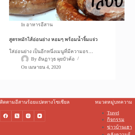
In
อาหารอีสาน
สูตรหมักไส้อ่อนย่าง หอมๆ พร้อมน้ำจิ้มแจ่ว
ใส่อ่อนย่าง เป็นอีกหนึ่งเมนูที่มีความอร…
By
อัษฏาวุธ ผุยบัวค้อ
On
เมษายน 4, 2020
ติดตามอีสานร้อยแปดทางโซเชียล
หมวดหมู่บทความ
Travel
กิจกรรม
ข่าวบ้านเฮา
คลังความรู้