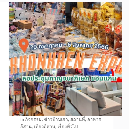
In
กิจกรรม
,
ข่าวบ้านเฮา
,
สถานที่
,
อาหาร
อีสาน
,
เที่ยวอีสาน
,
เรื่องทั่วไป