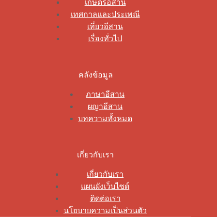
เกษตรอีสาน
เทศกาลและประเพณี
เที่ยวอีสาน
เรื่องทั่วไป
คลังข้อมูล
ภาษาอีสาน
ผญาอีสาน
บทความทั้งหมด
เกี่ยวกับเรา
เกี่ยวกับเรา
แผนผังเว็บไซต์
ติดต่อเรา
นโยบายความเป็นส่วนตัว