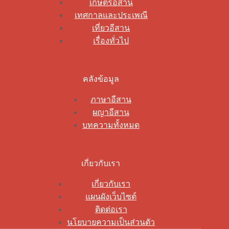
เกษตรอีสาน
เทศกาลและประเพณี
เที่ยวอีสาน
เรื่องทั่วไป
คลังข้อมูล
ภาษาอีสาน
ผญาอีสาน
บทความทั้งหมด
เกี่ยวกับเรา
เกี่ยวกับเรา
แผนผังเว็บไซต์
ติดต่อเรา
นโยบายความเป็นส่วนตัว