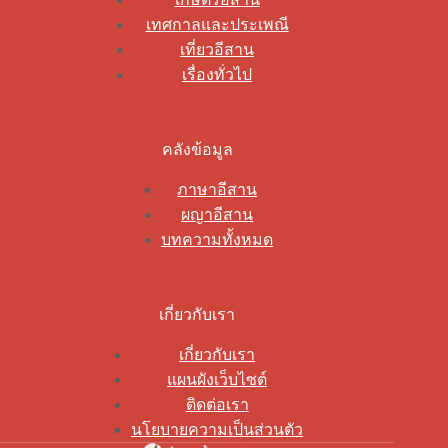
เทศกาลและประเพณี
เที่ยวอีสาน
เรื่องทั่วไป
คลังข้อมูล
ภาษาอีสาน
ผญาอีสาน
บทความทั้งหมด
เกี่ยวกับเรา
เกี่ยวกับเรา
แผนผังเว็บไซต์
ติดต่อเรา
นโยบายความเป็นส่วนตัว