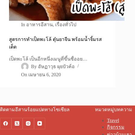
In
อาหารอีสาน
,
เรื่องทั่วไป
สูตรการทำเป็ดพะโล้ ตุ๋นยาจีน พร้อมน้ำจิ้มรส
เด็ด
เป็ดพะโล้ เป็นอีกหนึ่งเมนูที่ขึ้นชื่ออย…
By
อัษฏาวุธ ผุยบัวค้อ
On
เมษายน 6, 2020
ติดตามอีสานร้อยแปดทางโซเชียล
หมวดหมู่บทความ
Travel
กิจกรรม
ข่าวบ้านเฮา