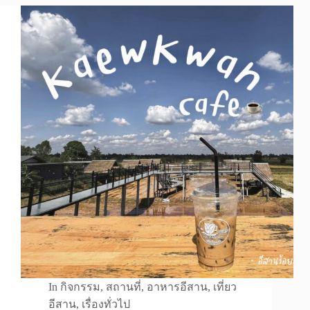
In
กิจกรรม
,
สถานที่
,
อาหารอีสาน
,
เที่ยว
อีสาน
,
เรื่องทั่วไป