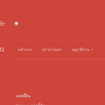
Skip
to
content
หน้าแรก
ข่าวบ้านเฮา
ผญาอีสาน
แทดขี้ดิน