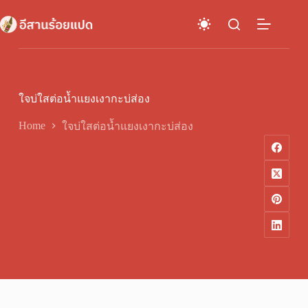
Skip
to
content
ใจบ่ใสต่อน้ำแยงเงากะบ่ส่อง
Home
ใจบ่ใสต่อน้ำแยงเงากะบ่ส่อง