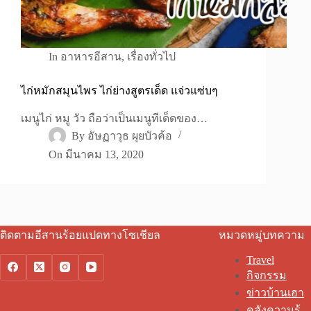
In
อาหารอีสาน
,
เรื่องทั่วไป
ไก่หมักสมุนไพร ไก่ย่างสูตรเด็ด แจ่วแซ่บๆ
เมนูไก่ หมู วัว ถือว่าเป็นเมนูทีเด็ดของ…
By
อัษฏาวุธ ผุยบัวค้อ
On
มีนาคม 13, 2020
ติดตามอีสานร้อยแปดทางโซเชียล
หมวดหมู่บทความ
Travel
กิจกรรม
ข่าวบ้านเฮา
คลังความรู้