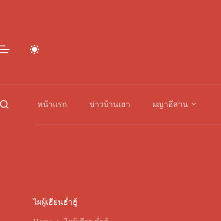
Skip
to
content
หน้าแรก
ข่าวบ้านเฮา
ผญาอีสาน
ไผผู้เฮียนฮ่ำฮู้