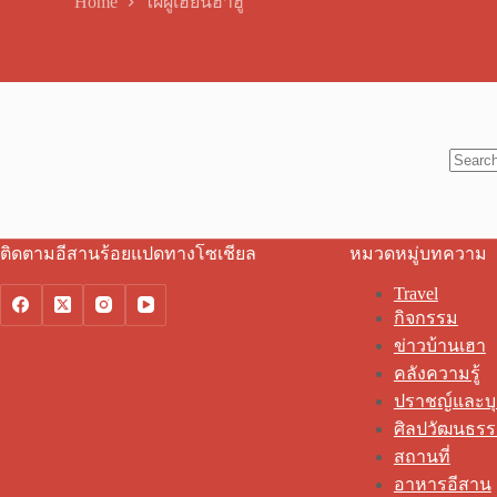
Home
ไผผู้เฮียนฮ่ำฮู้
No
results
ติดตามอีสานร้อยแปดทางโซเชียล
หมวดหมู่บทความ
Travel
กิจกรรม
ข่าวบ้านเฮา
คลังความรู้
ปราชญ์และบ
ศิลปวัฒนธร
สถานที่
อาหารอีสาน