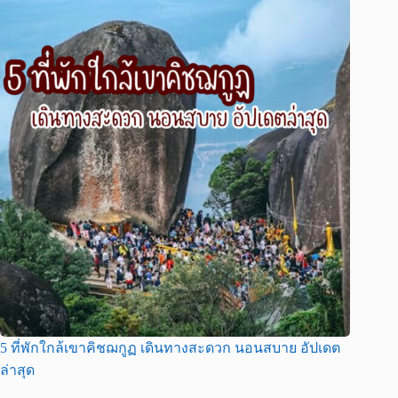
5 ที่พักใกล้เขาคิชฌกูฏ เดินทางสะดวก นอนสบาย อัปเดต
ล่าสุด