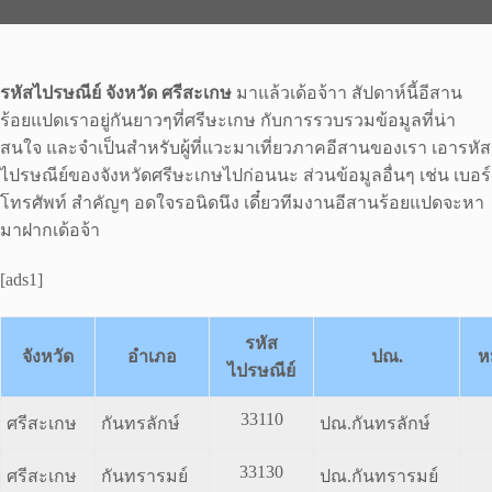
รหัสไปรษณีย์ จังหวัด ศรีสะเกษ
มาแล้วเด้อจ้าา สัปดาห์นี้อีสาน
ร้อยแปดเราอยู่กันยาวๆที่ศรีษะเกษ กับการรวบรวมข้อมูลที่น่า
สนใจ และจำเป็นสำหรับผู้ที่แวะมาเที่ยวภาคอีสานของเรา เอารหัส
ไปรษณีย์ของจังหวัดศรีษะเกษไปก่อนนะ ส่วนข้อมูลอื่นๆ เช่น เบอร์
โทรศัพท์ สำคัญๆ อดใจรอนิดนึง เดี๋ยวทีมงานอีสานร้อยแปดจะหา
มาฝากเด้อจ้า
[ads1]
รหัส
จังหวัด
อำเภอ
ปณ.
ห
ไปรษณีย์
33110
ศรีสะเกษ
กันทรลักษ์
ปณ.กันทรลักษ์
33130
ศรีสะเกษ
กันทรารมย์
ปณ.กันทรารมย์