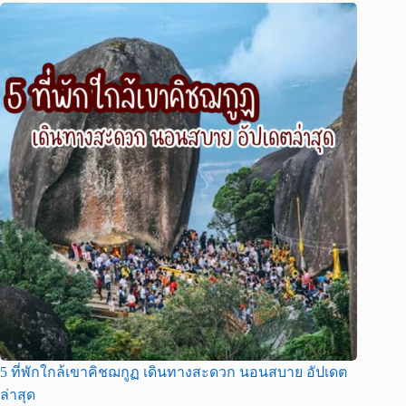
5 ที่พักใกล้เขาคิชฌกูฏ เดินทางสะดวก นอนสบาย อัปเดต
ล่าสุด