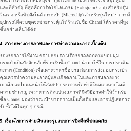
ที่จะทำได้ เช่น กล่อง ถุงผ้า ถุงกระดาษ ใบเสร็จตัวจริง สมุดคู่มือ
และที่สำคัญที่สุดคือการ์ดโฮโลแกรม (Hologram Card) สำหรับรุ่น
วินเทจ หรือชิปฝังในตัวกระเป๋า (Microchip) สำหรับรุ่นใหม่ ๆ การมี
อุปกรณ์ที่ครบชุดจะช่วยกระตุ้นให้ร้านรับซื้อ Chanel ให้ราคาที่สูง
ขึ้นอย่างเห็นได้ชัด
4. สภาพทางกายภาพและการทำความสะอาดเบื้องต้น
ร่องรอยการใช้งาน คราบสกปรก หรือรอยถลอกตามขอบมุม
กระเป๋าเป็นปัจจัยหลักที่ร้านรับซื้อ Chanel นำมาใช้ในการประเมิน
สภาพ (Condition) เพื่อเคาะราคาซื้อขาย ก่อนการส่งมอบกระเป๋า
คุณควรทำความสะอาดฝุ่นละเอียดภายในและภายนอกอย่าง
เบามือ แต่ไม่แนะนำให้ส่งสปากระเป๋าหรือทำสีใหม่เองหากไม่มี
ความชำนาญ เพราะการดัดแปลงสภาพที่ผิดวิธีอาจทำให้ร้านรับ
ซื้อ Chanel มองว่ากระเป๋าขาดความเป็นดั้งเดิมและอาจปฏิเสธการ
รับซื้อได้ในทุก ๆ กรณี
5. เงื่อนไขการจ่ายเงินและรูปแบบการปิดดีลที่ปลอดภัย