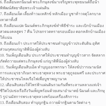
6. ถึงเดือนหกนิมนต์ พระภิกษุสงฆ์มาเจริญพระพุทธมนต์ถือน้ํา
พิพัฒน์สัตยาติอพระเจ้าแผ่นดิน
7. ถึงเดือนเจ็ด เลี้ยงท้าวมเหสักข์ หลักเมือง บูชาท้าวจตุโลกบาล
เทวดาทั้งสี่
8. ถึงเดือนแปด นิมนต์พระภิกษุสงฆ์ทําพิธีชําระ และเบิกบ้านเมือง
สวดมงคลสูตร 7 คืน โปรยกรวดทรายรอบเมือง ตอกหลักบ้านเมือง
ให้แน่น
9. ถึงเดือนเก้า ประกาศให้ประชาชนทําบุญข้าวประดับดิน อุทิศ
ส่วนกุศลแก่ญาติพี่น้องผู้ล่วงลับ
10. วันเพ็ญเดือนสิบ ประกาศให้ประชาชนทําบุญข้าวสาก จัดสลาก
ภัตต์ถวายแด่พระภิกษุสงฆ์ แก่ญาติพี่น้องผู้ล่วงลับ
11. วันเพ็ญเดือนสิบเอ็ด ทําบุญออกพรรษา ให้สงฆ์ปวารณามนัส
การและมุรธาภิเษก พระธาตุหลวง พระธาตุภูจอมศรี และประกาศ
ให้ประชาชนไหลเรือไฟเพื่อบูชาพญานาค
12. เดือนสิบสองให้ไพร่ฟ้าแผ่นดินรวมกันที่พระลานหลวงแห่เจ้า
ชีวิตไปแข่งเรือถึงวันเพ็ญพร้อมด้วยเสนาอํามาตย์ นิมนต์ และภิกษุ
5 รูป นมัสการพระธาตุหลวงพร้อมเครื่องสักการะ
13. ถึงเดือนสิบสอง ทําบุญกฐิน ถวายผ้ากฐินตามวัดต่าง ๆ