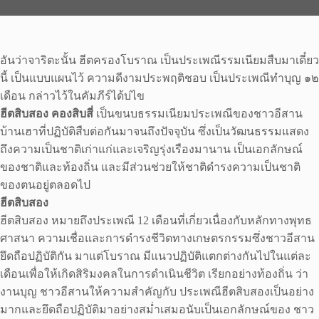
อันว่าจาริตะนั้น ฮีตครองโบราณ เป็นประเพณีรรมเนียมสืบมาเดี๋ยว
นี้ เป็นแบบแผนไว้ ความดีงามประพฤติชอบ เป็นประเพณีทำบุญ ๑๒
เดือน กล่าวไว้ในคัมภีร์ได้บ่ไข
ฮีตสิบสอง คองสิบสี่
เป็นขนบธรรมเนียมประเพณีของชาวอีสาน
บ้านเฮาที่ปฏิบัติสืบต่อกันมาจนถึงปัจจุบัน ซึ่งเป็นวัฒนธรรมแสดง
ถึงความเป็นชาติเก่าแก่และเจริญรุ่งเรืองมานาน เป็นเอกลักษณ์
ของชาติและท้องถิ่น และมีส่วนช่วยให้ชาติดำรงความเป็นชาติ
ของตนอยู่ตลอดไป
ฮีตสิบสอง
ฮีตสิบสอง หมายถึงประเพณี 12 เดือนที่เกี่ยวเนื่องกับหลักทางพุทธ
ศาสนา ความเชื่อและการดํารงชีวิตทางเกษตรกรรมซึ่งชาวอีสาน
ยึดถือปฏิบัติกัน มาแต่โบราณ มีแนวปฏิบัติแตกต่างกันไปในแต่ละ
เดือนเพื่อให้เกิดสิริมงคลในการดําเนินชีวิต เรียกอย่างท้องถิ่น ว่า
งานบุญ ชาวอีสานให้ความสําคัญกับ ประเพณีฮีตสิบสองเป็นอย่าง
มากและยึดถือปฏิบัติมาอย่างสม่ำเสมอนับเป็นเอกลักษณ์ของ ชาว