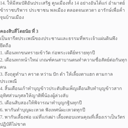
14. ให้มีสมบัติอันประเสริฐ คูนเมืองทั้ง 14 อย่างอันได้แก่ อํามาตย์
ข้าราชบริพาร ประชาชน พลเมือง ตลอดจนเทวดา อารักษ์เพื่อค้ํา
จุนบ้านเมือง
คองสิบสี่โดยนัย ที่ 3
เป็นจารีตประเพณีของประชานและธรรมที่พระเจ้าแผ่นดินพึง
ยึดถือ
1. เดือนหกขนทรายเข้าวัด ก่อพระเจดีย์ทรายทุกปี
2. เดือนหกหน้าใหม่ เกณฑ์คนสาบานตนทําความซื่อสัตย์ต่อกันทุก
คน
3. ถึงฤดูทํานา คราด หว่าน ปัก ดํา ให้เลี้ยงตาแฮก ตามกาล
ประเพณี
4. สิ้นเดือนเก้าทําบุญข้าวประดับดินเพ็ญเดือนสิบทําบุญข้าวสาก
อุทิศส่วนกุศลให้ญาติพี่น้องผู้ล่วงลับ
5. เดือนสิบสองให้พิจารณาทําบุญกฐินทุกปี
6. พากันทําบุญผะเหวด ฟังเทศน์ผะเหวดทุกปี
7. พากันเลี้ยงพ่อ แม่ที่แก่เฒ่า เลี้ยงตอบแทนคุณที่เลี้ยงเราเป็นวัตร
ปฏิบัติไม่ขาด