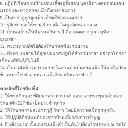
8. ปฏิบัติเรือนชานบ้านช่อง เลี้ยงดูสั่งสอน บุตรธิดา ตลอดจนมอบ
มรดกและหาคู่ครองเมื่อถึงเวลาอันควร
9. เป็นเขย่าดูถูกลูกเมีย เสียดสีพ่อตาแม่ยาย
10. รู้จักทําบุญให้ทาน รักษาศีล ไม่พูดผิดหลอกลวง
11. เป็นพ่อบ้านให้มีพรหมวิหาร สี่ คือ เมตตา กรุณา มุทิตา
อุเบกขา
12. พระมหากษัตริย์ต้องรักษาทศพิธราชธรรม
13. พ่อตา แม่ยาย ได้ลูกเขยมาสมสูงให้สํารวมวาจา อย่าด่าโกรธา
เชื้อพงศ์พันธุ์อันไม่ดี
14. ถ้าเอามัดข้าวมารวมกองในลานทําเป็นลอมแล้ว ให้พากันปลง
ข้าวหมกไข่ ทําตาเหลว แล้วจึงพากันเคาะฟาดตี
คองสิบสี่โดยนัย ที่ 4
1. ให้พระภิกษุสงฆ์ศึกษาพระธรรมคําสอนของพระพุทธเจ้าและ
รักษาศีล 227 ข้อ เป็นประจําทุกวัน
2. ให้รักษาความสะอาดกุฏิ วิหาร โดยปัดกวาดเช็ดถูกทุกวัน
3. ให้ปฏิบัติกิจนิมนต์ของชาวบ้านเกี่ยวกับการทําบุญ
4. ถึงเดือนแปด ตั้งแต่แรมหนึ่งค่ำเป็นต้นไปต้องจําพรรษา ณ วัดใด