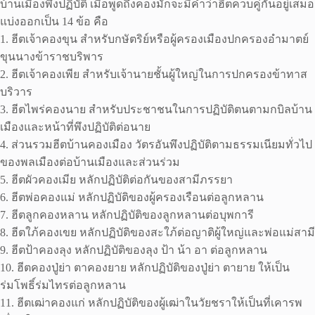
บ้านเมืองพึงปฏิบัติ เมื่อพูดถึงคองมักจะมีคําว่าฮีตควบคู่กันอยู่เสมอ
แบ่งออกเป็น 14 ข้อ คือ
1. ฮีตเจ้าคองขุน สําหรับกษัตริย์หรือผู้ครองเมืองปกครองอํามาตย์
ขุนนางข้าราชบริพาร
2. ฮีตเจ้าคองเพีย สําหรับเจ้านายชั้นผู้ใหญ่ในการปกครองข้าทาส
บริวาร
3. ฮีตไพร่คองนาย สําหรับประชาชนในการปฏิบัติตนตามกบิลบ้าน
เมืองและหน้าที่พึงปฏิบัติต่อนาย
4. ส่วนรวมฮีตบ้านคองเมือง วัตรอันพึงปฏิบัติตามธรรมเนียมทั่วไป
ของพลเมืองต่อบ้านเมืองและส่วนร่วม
5. ฮีตผัวคองเมีย หลักปฏิบัติต่อกันของสามีภรรยา
6. ฮีตพ่อคองแม่ หลักปฏิบัติของผู้ครองเรือนต่อลูกหลาน
7. ฮีตลูกคองหลาน หลักปฏิบัติของลูกหลานต่อบุพการี
8. ฮีตใภ้คองเขย หลักปฏิบัติของสะใภ้ต่อญาติผู้ใหญ่และพ่อแม่สามี
9. ฮีตป้าคองลุง หลักปฏิบัติของลุง ป้า น้า อา ต่อลูกหลาน
10. ฮีตคองปู่ย่า ตาคองยาย หลักปฏิบัติของปู่ย่า ตายาย ให้เป็น
ร่มโพธิ์ร่มไทรต่อลูกหลาน
11. ฮีตเฒ่าคองแก่ หลักปฏิบัติของผู้เฒ่าในวัยชราให้เป็นที่เคารพ