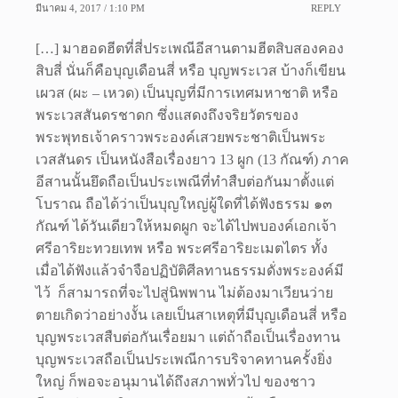
มีนาคม 4, 2017 / 1:10 PM
REPLY
[…] มาฮอดฮีตที่สี่ประเพณีอีสานตามฮีตสิบสองคอง
สิบสี่ นั่นก็คือบุญเดือนสี่ หรือ บุญพระเวส บ้างก็เขียน
เผวส (ผะ – เหวด) เป็นบุญที่มีการเทศมหาชาติ หรือ
พระเวสสันดรชาดก ซึ่งแสดงถึงจริยวัตรของ
พระพุทธเจ้าคราวพระองค์เสวยพระชาติเป็นพระ
เวสสันดร เป็นหนังสือเรื่องยาว 13 ผูก (13 กัณฑ์) ภาค
อีสานนั้นยึดถือเป็นประเพณีที่ทำสืบต่อกันมาตั้งแต่
โบราณ ถือได้ว่าเป็นบุญใหญ่ผู้ใดที่ได้ฟังธรรม ๑๓
กัณฑ์ ได้วันเดียวให้หมดผูก จะได้ไปพบองค์เอกเจ้า
ศรีอาริยะทวยเทพ หรือ พระศรีอาริยะเมตไตร ทั้ง
เมื่อได้ฟังแล้วจำจือปฏิบัติศีลทานธรรมดั่งพระองค์มี
ไว้ ก็สามารถที่จะไปสู่นิพพาน ไม่ต้องมาเวียนว่าย
ตายเกิดว่าอย่างงั้น เลยเป็นสาเหตุที่มีบุญเดือนสี่ หรือ
บุญพระเวสสืบต่อกันเรื่อยมา แต่ถ้าถือเป็นเรื่องทาน
บุญพระเวสถือเป็นประเพณีการบริจาคทานครั้งยิ่ง
ใหญ่ ก็พอจะอนุมานได้ถึงสภาพทั่วไป ของชาว