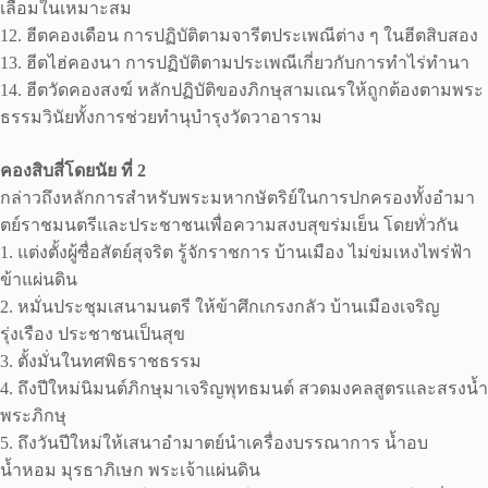
เลื่อมในเหมาะสม
12. ฮีตคองเดือน การปฏิบัติตามจารีตประเพณีต่าง ๆ ในฮีตสิบสอง
13. ฮีตไฮ่คองนา การปฏิบัติตามประเพณีเกี่ยวกับการทําไร่ทํานา
14. ฮีตวัดคองสงฆ์ หลักปฏิบัติของภิกษุสามเณรให้ถูกต้องตามพระ
ธรรมวินัยทั้งการช่วยทํานุบํารุงวัดวาอาราม
คองสิบสี่โดยนัย ที่ 2
กล่าวถึงหลักการสําหรับพระมหากษัตริย์ในการปกครองทั้งอํามา
ตย์ราชมนตรีและประชาชนเพื่อความสงบสุขร่มเย็น โดยทั่วกัน
1. แต่งตั้งผู้ซื่อสัตย์สุจริต รู้จักราชการ บ้านเมือง ไม่ข่มเหงไพร่ฟ้า
ข้าแผ่นดิน
2. หมั่นประชุมเสนามนตรี ให้ข้าศึกเกรงกลัว บ้านเมืองเจริญ
รุ่งเรือง ประชาชนเป็นสุข
3. ตั้งมั่นในทศพิธราชธรรม
4. ถึงปีใหม่นิมนต์ภิกษุมาเจริญพุทธมนต์ สวดมงคลสูตรและสรงน้ำ
พระภิกษุ
5. ถึงวันปีใหม่ให้เสนาอํามาตย์นําเครื่องบรรณาการ น้ำอบ
น้ำหอม มุรธาภิเษก พระเจ้าแผ่นดิน