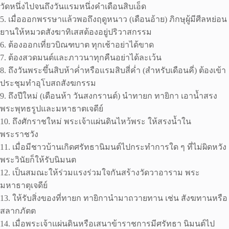
วัดหนึ่งไปจนถึงวันแรมหนึ่งคําเดือนสิบเอ็ด
5. เมื่อออกพรรษาแล้วพอถึงฤดูหนาว (เดือนอ้าย) ภิกษุผู้มีศีลหย่อน
ยานให้หมวดสังฆาทิเสสต้องอยู่ปริวาสกรรม
6. ต้องออกเที่ยวบิณฑบาต ทุกเช้าอย่าได้ขาด
7. ต้องสวดมนต์และภาวนาทุกคืนอย่าได้ละเว้น
8. ถึงวันพระขึ้นสิบห้าค่ำหรือแรมสิบสี่ค่ำ (สําหรับเดือนคี่) ต้องเข้า
ประชุมทําอุโบสถสังฆกรรม
9. ถึงปีใหม่ (เดือนห้า วันสงกรานต์) นําทายก ทายิกา เอาน้ำสรง
พระพุทธรูปและมหาธาตเจดีย์
10. ถึงศักราชใหม่ พระเจ้าแผ่นดินไหว้พระ ให้สรงน้ำใน
พระราชวัง
11. เมื่อมีชาวบ้านเกิดศรัทธานิมนต์ไปกระทําการใด ๆ ที่ไม่ผิดหวัง
พระวินัยก็ให้รับนิมนต
12. เป็นสมณะให้ร่วมแรงร่วมใจกันสร้างวัดวาอาราม พระ
มหาธาตุเจดีย์
13. ให้รับสิ่งของที่ทายก ทายิกานํามาถวายทาน เช่น สังฆทานหรือ
สลากภัตต
14. เมื่อพระเจ้าแผ่นดินหรือเสนาข้าราชการมีศรัทธา นิมนต์ไป