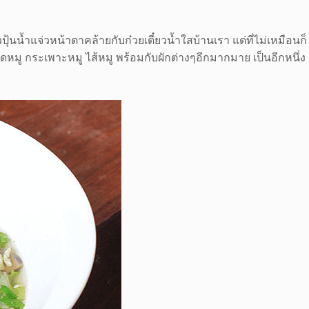
ุ้นน้ำแจ่วหน้าตาคล้ายกับก๋วยเตี๋ยวน้ำใสบ้านเรา แต่ที่ไม่เหมือนก็
อดหมู กระเพาะหมู ไส้หมู พร้อมกับผักต่างๆอีกมากมาย เป็นอีกหนึ่ง