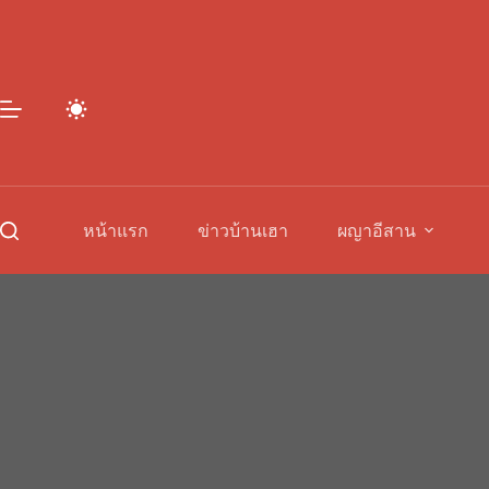
Skip
to
content
หน้าแรก
ข่าวบ้านเฮา
ผญาอีสาน