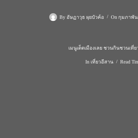
By
อัษฏาวุธ ผุยบัวค้อ
On
กุมภาพันธ
เมนูเด็ดเมืองเลย ชวนกินชวนเที่ย
In
เที่ยวอีสาน
Read Ti