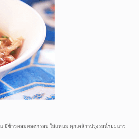
ทุกวัน มีข้าวหอมทอดกรอบ ใส่แหนม คุกเคล้าาปรุงรสน้ำมะนาว