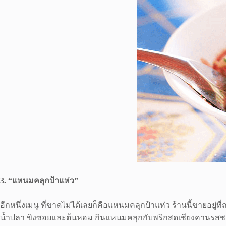
3. “แหนมคลุกป้าแห่ว”
อีกหนึ่งเมนู ที่ขาดไม่ได้เลยก็คือแหนมคลุกป้าแห่ว ร้านนี้ขายอ
น้ำปลา ขิงซอยและต้นหอม กินแหนมคลุกกับพริกสดเชียงคานรสช