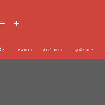
Skip
to
content
หน้าแรก
ข่าวบ้านเฮา
ผญาอีสาน