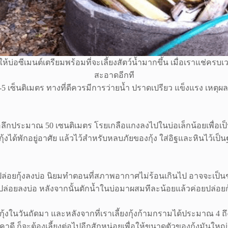
้บ่อซีเมนต์เตรียมพร้อมที่จะเลี้ยงสัตว์น้ำมากขึ้น เมื่อเราแช่ครบเว
สะอาดอีกที
ณ 4-5 เซ็นติเมตร ทางที่ดีควรมีการว่ายน้ำ ปราดเปรียว แข็งแรง เหตุ
อลึกประมาณ 50 เซนติเมตร โรยเกลือแกงลงไปในบ่อเล็กน้อยเพื่อเป็นกา
ให้กุ้งได้พักอยู่อาศัย แล้วไว้สำหรับหลบภัยของกุ้ง ใส่อิฐและหินไว
ารปล่อยกุ้งลงบ่อ นิยมทำตอนที่สภาพอากาศไม่ร้อนเกินไป อาจจะเป็นช
ตอนปล่อยลงบ่อ หลังจากนั้นตักน้ำในบ่อมาผสมทีละน้อยแล้วค่อยปล่อยก
รกุ้งในวันถัดมา และหลังจากที่เราเลี้ยงกุ้งก้ามกรามได้ประมาณ 4 ถ
ก็จะต้องเลี้ยงต่อไปอีกสักหน่อยเพื่อให้ขนาดตัวของกุ้งมันใหญ่ข