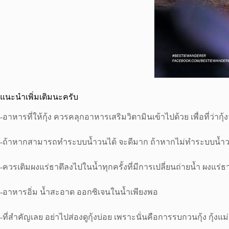
แนะนำเพิ่มเติมนะครับ
-อาหารที่ให้กุ้ง ควรคลุกอาหารเสริมวิตามินเข้าไปด้วย เพื่อที่ว่ากุ้งจ
-ถ้าหากสามารถทำระบบน้ำวนได้ จะดีมาก ถ้าหากไม่ทำระบบน้ำวน เราก
-ควรเติมผงแร่ธาตึลงไปในน้ำทุกครั้งที่มีการเปลี่ยนถ่ายน้ำ ผงแร่ธาต
-อาหารอิ่ม น้ำสะอาด ออกซิเจนในน้ำเพียงพอ
-ที่สำคัญเลย อย่าไปส่องดูกุ้งบ่อย เพราะนั่นคือการรบกวนกุ้ง 