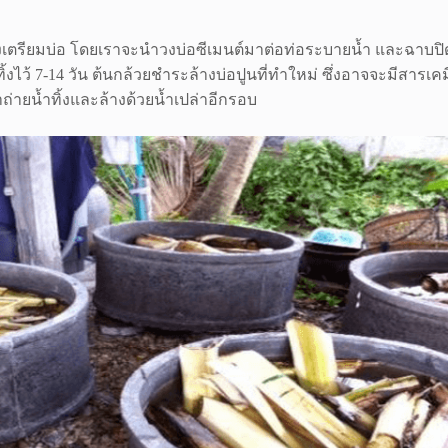
็ต้องเตรียมบ่อ โดยเราจะนำวงบ่อซีเมนต์มาต่อท่อระบายน้ำ และฉาบปิดพ
ทิ้งไว้ 7-14 วัน ต้นกล้วยชำระล้างบ่อปูนที่ทำใหม่ ซึ่งอาจจะมีสาร
ถ่ายน้ำทิ้งและล้างด้วยน้ำเปล่าอีกรอบ