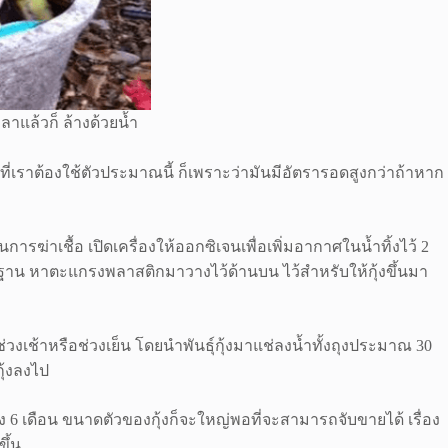
ลาแล้วก็ ล้างด้วยน้ำ
ผลที่เราต้องใช้ตัวประมาณนี้ ก็เพราะว่ามันมีอัตรารอดสูงกว่าถ้าหาก
รฆ่าเชื้อ เปิดเครื่องให้ออกซิเจนเพื่อเพิ่มอากาศในน้ำทิ้งไว้ 2
้เป็นฐาน หาตะแกรงพลาสติกมาวางไว้ด้านบน ไว้สำหรับให้กุ้งขึ้นมา
่วงเช้าหรือช่วงเย็น โดยนำพันธุ์กุ้งมาแช่ลงน้ำทั้งถุงประมาณ 30
ุ้งลงไป
ึง 6 เดือน ขนาดตัวของกุ้งก็จะใหญ่พอที่จะสามารถจับขายได้ เรื่อง
ึ้น