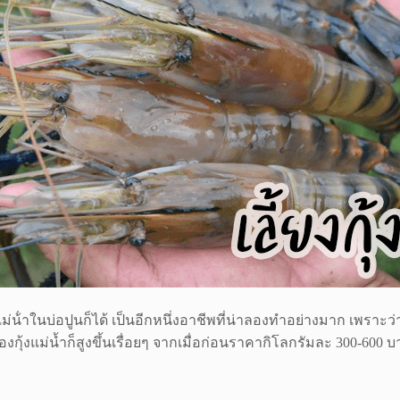
ม่น้ําในบ่อปูนก็ได้ เป็นอีกหนึ่งอาชีพที่น่าลองทำอย่างมาก เพราะว่าก
งกุ้งแม่น้ำก็สูงขึ้นเรื่อยๆ จากเมื่อก่อนราคากิโลกรัมละ 300-600