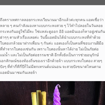
ถึงคราเทศกาลลอยกระทงเวียนวนมาอีกแล้วค่ะทุกคน แอดเชื่อว่า
หลาย ๆ คนกำลังมองหาแบบกระทงสวย ๆ ไว้ทำไปลอยในวันลอย
กระทงกันอยู่ใช่ไม๊คะ ใช่แหล่ะดูออก อิอิ แอดมินเองก็หาอยู่เช่นกัน
ฮ่าๆๆ ตามหัวเรื่องเลยค่ะ วันนี้แอดมินได้นำแบบกระทงที่ทำด้วย
ใบตองกล้วยมาฝากเพื่อน ๆ กันค่ะ แอดเองก็เป็นคนที่ชอบงานฝีมือ
ที่ทำจากใบตองเช่นกัน เพราะใบตองนั้นหาได้ง่าย ไม่เป็นภัยต่อ
แม่น้ำ และไม่เป็นภัยต่อธรรมชาติ อีกทั้งยังเป็นการช่วยอนุรักษ์
เอกลักษณ์ของท้องถิ่นของเราอีกด้วยจ้า แบบกระทงใบตอง สวยๆ
ปังๆ ที่ทำกี่ทีกี่ปีก็ไม่มีตกเทรนด์แน่นอน จะสวยปังขนาดไหนตาม
แอดมินมาชมกันเลยจ้า