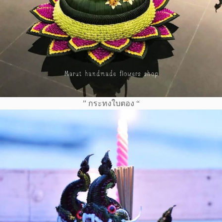
” กระทงใบตอง “