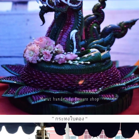
” กระทงใบตอง “