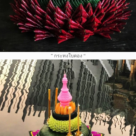
” กระทงใบตอง “