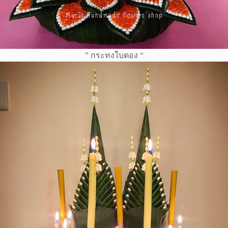
” กระทงใบตอง “