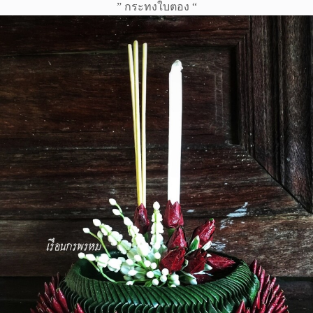
” กระทงใบตอง “