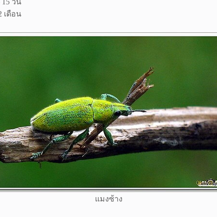
 15 วัน
2 เดือน
แมงซ้าง