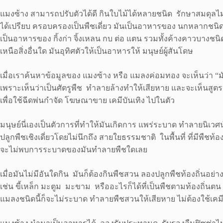
แมงซ้าง สามารถปรับตัวได้ดี กินใบไม้ได้หลายชนิด รักษาสมดุลไม
ได้เปรียบ ครอบครองเป็นพืชเดี่ยว มันเป็นอาหารของ นกหลากชนิด ร
เป็นอาหารของ กิ้งก่า จิ้งเหลน กบ ต่อ แตน รวมทั้งค้างคาวบางชนิ
เหนือสิ่งอื่นใด มันอุทิศตัวให้เป็นอาหารให้ มนุษย์ผู้สันโดษ
เมื่อเราค้นหาข้อมูลของ แมงซ้าง หรือ แมลงค่อมทอง จะเห็นว่า “ม
เพราะเห็นว่าเป็นศัตรูพืช ทำลายล้างทำให้เสียหาย และจะเห็นสูต
เพื่อใช้ฉีดพ่นกำจัด โฆษณาขาย เคมีบันเทิง ไปในตัว
มนุษย์นี่เองเป็นตัวการที่ทำให้มันเกิดการ แพร่ระบาด ทำลายนิเวศน์
ปลูกพืชเชิงเดี่ยวโดยไม่นึกถึง สายใยธรรมชาติ ในพื้นที่ ที่มีพืชท้
จะไม่พบการระบาดของมันทำลายพืชใดเลย
เมื่อมันไม่มีอันใดกิน มันก็ต้องกินพืชสวน ลองปลูกพืชท้องถิ่นอย่าง
เช่น ขี้เหล็ก มะตูม มะขาม หรืออะไรก็ได้ที่เป็นพืชตามท้องถิ่นตน
แมลงชนิดนี้ก็จะไม่ระบาด ทำลายพืชสวนให้เสียหาย ไม่ต้องใช้เคมีใ