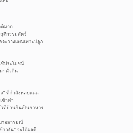
ปเลย
าติมาก
ฤติกรรมสัตว์
ื่อจะวางแผนเพาะปลูก
กใช้ประโยชน์
มาคั่วกิน
าง” ที่กำลังหลบแดด
เข้าท่า
่วที่บ้านกินเป็นอาหาร
บสบายอารมณ์
ข้าวงัน” จะได้ผลดี