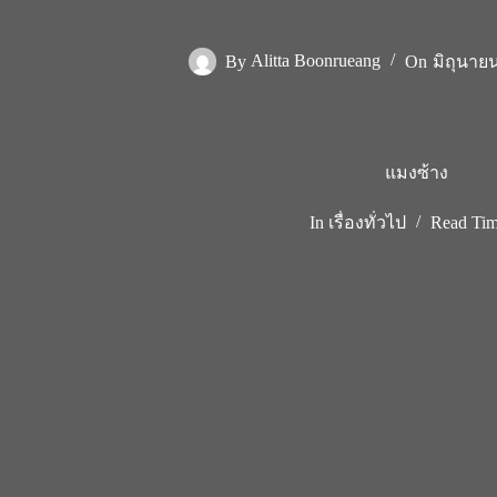
By
Alitta Boonrueang
On
มิถุนายน
แมงซ้าง
In
เรื่องทั่วไป
Read Ti