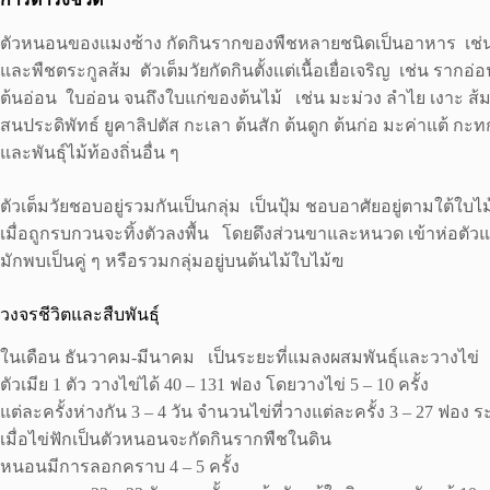
ตัวหนอนของแมงซ้าง กัดกินรากของพืชหลายชนิดเป็นอาหาร เช่น
และพืชตระกูลส้ม ตัวเต็มวัยกัดกินตั้งเเต่เนื้อเยื่อเจริญ เช่น รากอ
ต้นอ่อน ใบอ่อน จนถึงใบแก่ของต้นไม้ เช่น มะม่วง ลำไย เงาะ ส
สนประดิพัทธ์ ยูคาลิปตัส กะเลา ต้นสัก ต้นดูก ต้นก่อ มะค่าแต้ กะท
และพันธุ์ไม้ท้องถิ่นอื่น ๆ
ตัวเต็มวัยชอบอยู่รวมกันเป็นกลุ่ม เป็นปุ้ม ชอบอาศัยอยู่ตามใต้ใบไม้
เมื่อถูกรบกวนจะทิ้งตัวลงพื้น โดยดึงส่วนขาและหนวด เข้าห่อตัว
มักพบเป็นคู่ ๆ หรือรวมกลุ่มอยู่บนต้นไม้ใบไม้ฃ
วงจรชีวิตและสืบพันธุ์
ในเดือน ธันวาคม-มีนาคม เป็นระยะที่แมลงผสมพันธุ์และวางไข่
ตัวเมีย 1 ตัว วางไข่ได้ 40 – 131 ฟอง โดยวางไข่ 5 – 10 ครั้ง
แต่ละครั้งห่างกัน 3 – 4 วัน จำนวนไข่ที่วางแต่ละครั้ง 3 – 27 ฟอง ระ
เมื่อไข่ฟักเป็นตัวหนอนจะกัดกินรากพืชในดิน
หนอนมีการลอกคราบ 4 – 5 ครั้ง