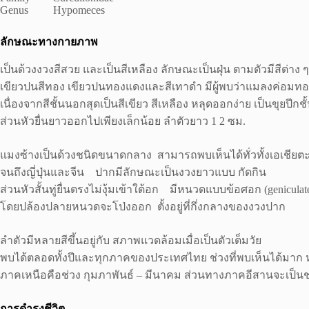
Genus Hypomeces
ลักษณะทางกายภาพ
เป็นด้วงงวงสีสวย และเป็นสีเหลือง ลักษณะเป็นฝุ่น ตามตัวมีสีต่าง 
เขียวปนสีทอง เขียวปนทองแดงและสีเทาดำ มีผู้พบว่าแมลงค่อมทอ
เนื่องจากสีชั้นนอกสุดเป็นสีเขียว สีเหลือง หลุดออกง่าย เป็นขุยปีกช
ส่วนหัวยื่นยาวออกไปเพียงเล็กน้อย ลำตัวยาว 1 2 ซม.
แมงซ้างเป็นด้วงชนิดขนาดกลาง สามารถพบเห็นได้ทั่วทั้งเอเชียตะ
จนถึงญี่ปุ่นและจีน ปากมีลักษณะเป็นงวงยาวแบบ กัดกิน
ส่วนหัวสั้นทู่ยื่นตรงไม่งุ้มเข้าใต้อก มีหนวดแบบข้อศอก (geniculat
โดยปล้องปลายหนวดจะโป่งออก ตั้งอยู่ที่กึ่งกลางของงวงปาก
ลำตัวมีหลายสีขึ้นอยู่กับ สภาพแวดล้อมเมื่อเป็นตัวเต็มวัย
พบได้ตลอดทั้งปีและทุกภาคของประเทศไทย ช่วงที่พบเห็นได้มาก ห
ภาคเหนือคือช่วง กุมภาพันธ์ – มีนาคม ส่วนทางภาคอีสานจะเป็นช
การดำรงชีวิต