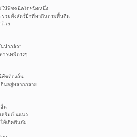
่ให้พืชชนิดใดชนิดหนึ่ง
วมทั้งสัตว์ปีกที่หากินตามพื้นดิน
ดด้วย
ันน่ากลัว”
รสารเคมีต่างๆ
พืชท้องถิ่น
องถิ่นอยู่หลากกลาย
อื่น
 เสริมเป็นแนว
ห้เกิดพิษภัย