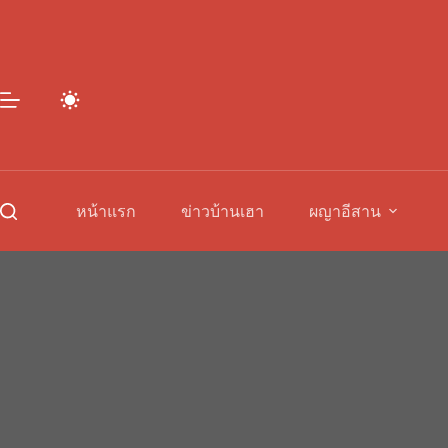
Skip
to
content
หน้าแรก
ข่าวบ้านเฮา
ผญาอีสาน