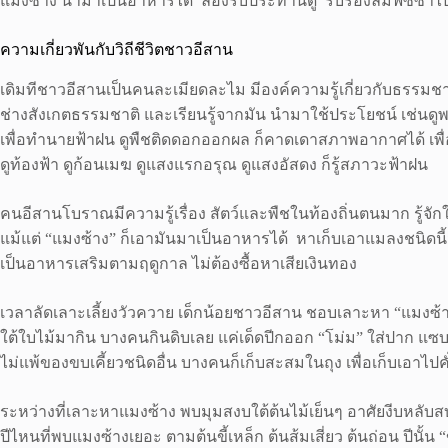
แมงซ้าง นำมาเป็นอาหารได้ ลองรับประทานดู รับรองลืมฟิซซ่าไ
ความเกี่ยวพันกับวิถีชีวิตชาวอีสาน
เดิมทีชาวอีสานเป็นคนละเมียดละไม มีองค์ความรู้เกี่ยวกับธรรมช
ช่างสังเกตธรรมชาติ และเรียนรู้จากมัน นำมาใช้ประโยชน์ เช่นดูพ
เพื่อทำนายฟ้าฝน ดูพืชติดดอกออกผล ก็คาดเดาสภาพอากาศได้ เพ
ดูท้องฟ้า ดูก้อนเมฆ ดูแสงแรกอรุณ ดูแสงอัสดง ก็รู้สภาวะฟ้าฝน
คนอีสานโบราณมีความรู้เรื่อง สัตว์และพืชในท้องถิ่นตนมาก รู้จั
แม้แต่ “แมงซ้าง” ก็เอามันมาเป็นอาหารได้ หาเก็บเอาแมลงชนิดนี้
เป็นอาหารเสริมตามฤดูกาล ไม่ต้องซื้อหาเสียเงินทอง
เวลาลัดเลาะเลี้ยงวัวควาย เด็กน้อยชาวอีสาน ชอบเลาะหา “แมงซ้
ใต้ใบไม้มากิน บางคนกินดิบเลย แค่เด็ดปีกออก “โม่ม” ใส่ปาก แซบ
ไม่แพ้ของขบเคี้ยวชนิดอื่น บางคนก็เก็บสะสมในถุง เพื่อเก็บเอาไปคั
ระหว่างที่เลาะหาแมงซ้าง พบมุมสงบใต้ต้นไม้เย็นๆ อาศัยงีบหลั
ปีไหนที่พบแมงซ้างเยอะ ตามต้นขี้เหล็ก ต้นส้มเสี่ยว ต้นถ่อน ปีนั้น “