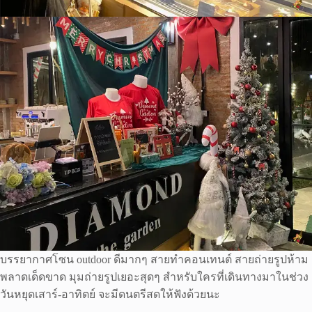
บรรยากาศโซน outdoor ดีมากๆ สายทำคอนเทนต์ สายถ่ายรูปห้าม
พลาดเด็ดขาด มุมถ่ายรูปเยอะสุดๆ สำหรับใครที่เดินทางมาในช่วง
วันหยุดเสาร์-อาทิตย์ จะมีดนตรีสดให้ฟังด้วยนะ