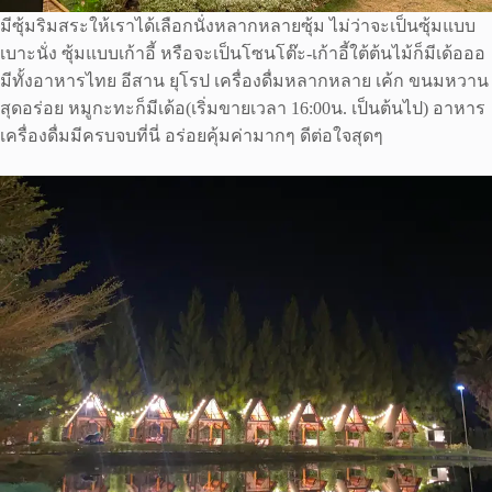
มีซุ้มริมสระให้เราได้เลือกนั่งหลากหลายซุ้ม ไม่ว่าจะเป็นซุ้มแบบ
เบาะนั่ง ซุ้มแบบเก้าอี้ หรือจะเป็นโซนโต๊ะ-เก้าอี้ใต้ต้นไม้ก็มีเด้อออ
มีทั้งอาหารไทย อีสาน ยุโรป เครื่องดื่มหลากหลาย เค้ก ขนมหวาน
สุดอร่อย หมูกะทะก็มีเด้อ(เริ่มขายเวลา 16:00น. เป็นต้นไป) อาหาร
เครื่องดื่มมีครบจบที่นี่ อร่อยคุ้มค่ามากๆ ดีต่อใจสุดๆ