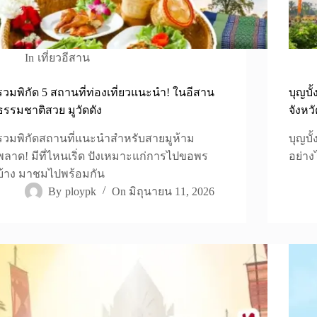
In
เที่ยวอีสาน
รวมพิกัด 5 สถานที่ท่องเที่ยวแนะนำ! ในอีสาน
บุญบั
ธรรมชาติสวย มูวัดดัง
จังหว
รวมพิกัดสถานที่แนะนำสำหรับสายมูห้าม
บุญบั
พลาด! มีที่ไหนเริ่ด ปังเหมาะแก่การไปขอพร
อย่าง
บ้าง มาชมไปพร้อมกัน
By
ploypk
On
มิถุนายน 11, 2026