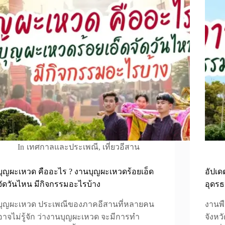
In
เทศกาลและประเพณี
,
เที่ยวอีสาน
บุญผะเหวด คืออะไร ? งานบุญผะเหวดร้อยเอ็ด
อัปเ
จัดวันไหน มีกิจกรรมอะไรบ้าง
อุดรธา
บุญผะเหวด ประเพณีของภาคอีสานที่หลายคน
งานพ
อาจไม่รู้จัก ว่างานบุญผะเหวด จะมีการทำ
จังหวั