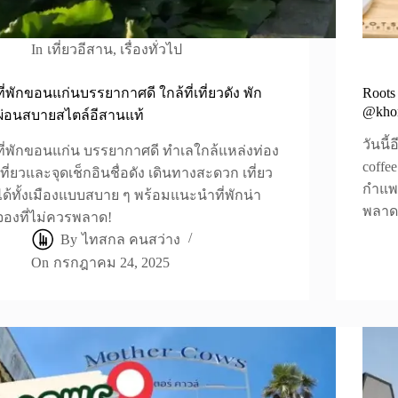
In
เที่ยวอีสาน
,
เรื่องทั่วไป
ที่พักขอนแก่นบรรยากาศดี ใกล้ที่เที่ยวดัง พัก
Roots 
@kho
ผ่อนสบายสไตล์อีสานแท้
วันนี
ที่พักขอนแก่น บรรยากาศดี ทำเลใกล้แหล่งท่อง
coffee
เที่ยวและจุดเช็กอินชื่อดัง เดินทางสะดวก เที่ยว
กำแพง
ได้ทั้งเมืองแบบสบาย ๆ พร้อมแนะนำที่พักน่า
พลาด
จองที่ไม่ควรพลาด!
By
ไทสกล คนสว่าง
On
กรกฎาคม 24, 2025