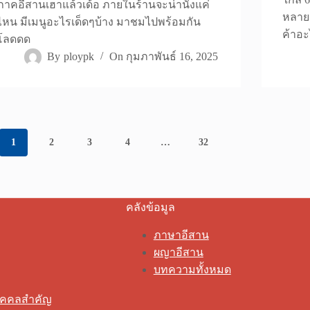
ภาคอีสานเฮาแล้วเด้อ ภายในร้านจะน่านั่งแค่
หลาย 
ไหน มีเมนูอะไรเด็ดๆบ้าง มาชมไปพร้อมกัน
ค้าอ
โลดดด
By
ploypk
On
กุมภาพันธ์ 16, 2025
1
2
3
4
…
32
คลังข้อมูล
ภาษาอีสาน
ผญาอีสาน
บทความทั้งหมด
ุคคลสำคัญ