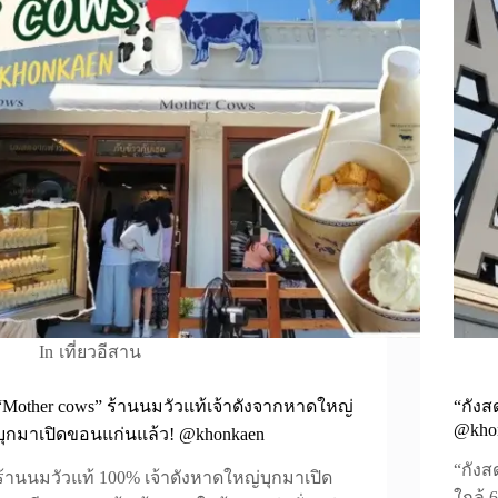
In
เที่ยวอีสาน
“Mother cows” ร้านนมวัวแท้เจ้าดังจากหาดใหญ่
“กังส
@kho
บุกมาเปิดขอนแก่นแล้ว! @khonkaen
“กังส
ร้านนมวัวแท้ 100% เจ้าดังหาดใหญ่บุกมาเปิด
ใกล้ 