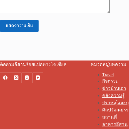
แสดงความเห็น
ติดตามอีสานร้อยแปดทางโซเชียล
หมวดหมู่บทความ
Travel
กิจกรรม
ข่าวบ้านเฮา
คลังความรู้
ปราชญ์และบ
ศิลปวัฒนธร
สถานที่
อาหารอีสาน