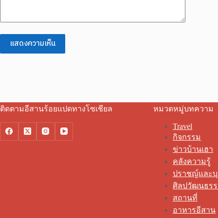
แสดงความเห็น
ติดตามอีสานร้อยแปดทางโซเชียล
หมวดหมู่บทความ
Travel
กิจกรรม
ข่าวบ้านเฮา
คลังความรู้
ปราชญ์และบ
ศิลปวัฒนธร
สถานที่
อาหารอีสาน