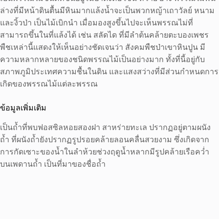
ล่างที่มีหน้าดินตื้นมีหินมากแล้งน้ำจะเป็นพวกหญ้าเถาวัลย์ หนาม
และงิ้วป่า เป็นไม้เบิกนำ เมื่อมองสูงขึ้นไปจะเห็นพรรณไม่ที่
สามารถขึ้นในที่แล้งได้ เช่น สลัดได ที่มีลำต้นคล้ายตะบองเพชร
พืชเหล่านี้แสดงให้เห็นอย่างชัดเจนว่า สังคมพืชป่าเขาหินปูน มี
ความหลากหลายของชนิดพรรณไม้เป็นอย่างมาก ทั้งที่นี้อยู่กับ
สภาพภูมิประเทศความชื้นในดิน และแสงสว่างที่มีส่วนกำหนดการ
เกิดของพรรณไม้แต่ละพรรณ
ข้อมูลเพิ่มเติม
เป็นถ้ำที่พบฟอสซิลหอยสองฝา สาหร่ายทะเล ปรากฏอยู่ตามผนัง
ถ้ำ ที่ผนังถ้ำยังปรากฏรูปรอยคล้ายลอนคลื่นสวยงาม ซึ่งเกิดจาก
การกัดเซาะของน้ำในลำห้วยช่วงฤดูน้ำหลากมีรูปคล้ายเรือคว่ำ
บนเพดานถ้ำ เป็นที่มาของชื่อถ้ำ