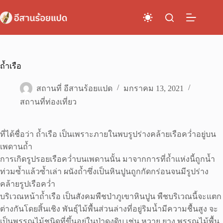
Skip
to
content
ถ้ำเรือ
สถานที่ อีสานร้อยแปด
มกราคม 13, 2021
สถานที่ท่องเที่ยว
ที่ได้ชื่อว่า ถ้ำเรือ เป็นเพราะภายในพบรูปร่างคล้ายเรือคว่ำอยู่บน
เพดานถ้ำ
การเกิดรูปรอยเรือคว่ำบนเพดานนั้น มาจากการที่ถ้ำแห่งนี้ถูกน้ำ
ท่วมซ้ำแล้วซ้ำเล่า ผนังถ้ำซึ่งเป็นหินปูนถูกกัดกร่อนจนมีรูปร่าง
คล้ายรูปเรือคว่ำ
บริเวณหน้าถ้ำเรือ เป็นสังคมพืชป่าภูเขาหินปูน พืชบริเวณนี้จะแตก
ต่างกันโดยสิ้นเชิง พันธุ์ไม้พื้นส่วนล่างที่อยู่ริมน้ำมีความชื้นสูง จะ
เป็นพรรณไม้ชนิดที่ขึ้นอยู่ในป่าดงดิบ เช่น หวาย ยาง พรรณไม้พื้น