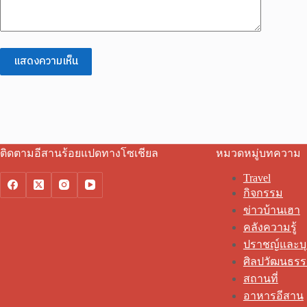
แสดงความเห็น
ติดตามอีสานร้อยแปดทางโซเชียล
หมวดหมู่บทความ
Travel
กิจกรรม
ข่าวบ้านเฮา
คลังความรู้
ปราชญ์และบ
ศิลปวัฒนธร
สถานที่
อาหารอีสาน