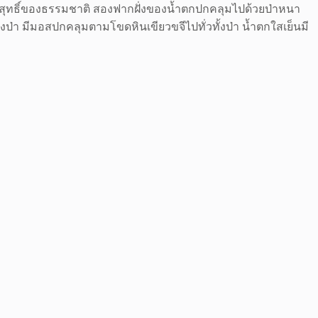
ริสุทธิ์ของธรรมชาติ สองฟากฝั่งของน้ำตกปกคลุมไปด้วยป่าหนา
งป่า มีมอสปกคลุมตามโขดหินเขียวขจีไปทั่วทั้งป่า น้ำตกใสเย็นมี