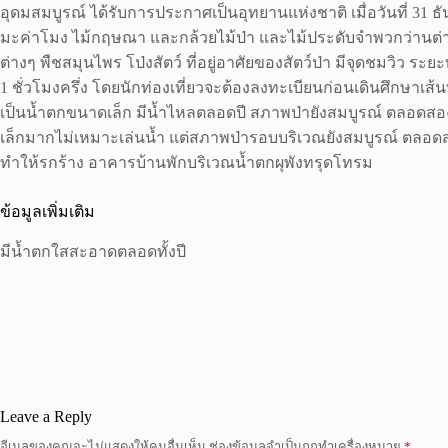
อุดมสมบูรณ์ ได้รับการประกาศเป็นอุทยานแห่งชาติ เมื่อวันที่ 31 ธันว
มะค่าโมง ไม้กฤษณา และกล้วยไม้ป่า และไม้ประดับจำพวกว่านต่างๆ 
ต่างๆ พืชสมุนไพร โป่งสัตว์ ที่อยู่อาศัยของสัตว์ป่า มีจุดชมวิว
1 ชั่วโมงครึ่ง โดยนักท่องเที่ยวจะต้องลงทะเบียนก่อนเดินศึกษาเส้น
เป็นน้ำตกขนาดเล็ก มีน้ำไหลตลอดปี สภาพป่ายังสมบูรณ์ ตลอดสองข
เล็กมากไม่เหมาะเล่นน้ำ แต่สภาพป่ารอบบริเวณยังสมบูรณ์ ตลอด
ทำให้รกร้าง อาคารบ้านพักบริเวณน้ำตกผุพังทรุดโทรม
ข้อมูลเพิ่มเติม
มีน้ำตกใสสะอาดตลอดทั้งปี
Leave a Reply
อีเมลของคุณจะไม่แสดงให้คนอื่นเห็น
ช่องข้อมูลจำเป็นถูกทำเครื่องหมาย
*