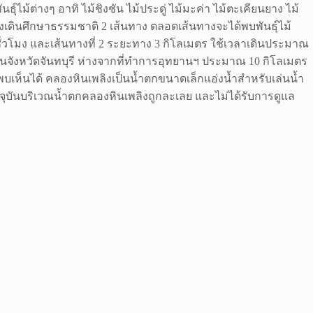
ธุ์ไม้ต่างๆ อาทิ ไม้ชิงชัน ไม้ประดู่ ไม้มะค่า ไม้ตะเคียนยาง ไม้
างเดินศึกษาธรรมชาติ 2 เส้นทาง ตลอดเส้นทางจะได้พบพันธุ์ไม้
 ชั่วโมง และเส้นทางที่ 2 ระยะทาง 3 กิโลเมตร ใช้เวลาเดินประมาณ
งด้านจังหวัดจันทบุรี ห่างจากที่ทำการอุทยานฯ ประมาณ 10 กิโลเมตร
บเห็นได้ คลองหินเพลิงเป็นน้ำตกขนาดเล็กแอ่งน้ำสำหรับเล่นน้ำ
ุบันบริเวณน้ำตกคลองหินเพลิงถูกละเลย และไม่ได้รับการดูแล