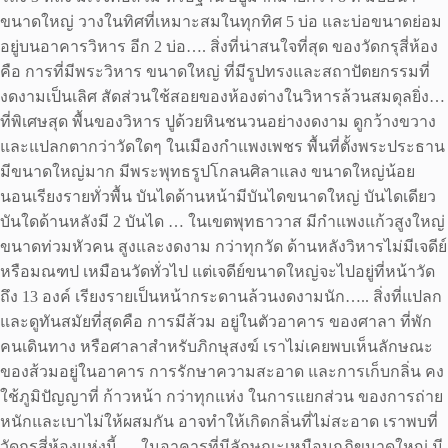
ขนาดใหญ่ วางในทิศที่เหมาะสมในทุกทิศ 5 บ่อ และบ่อขนาดย่อม
อยู่บนอาคารวิหาร อีก 2 บ่อ…. สิ่งที่น่าสนใจที่สุด ของวัดกรุสี่ห้อง
คือ การที่มีพระวิหาร ขนาดใหญ่ ที่มีรูปทรงและสถาปัตยกรรมที่
งดงามเป็นเลิศ สัดส่วนใช้สอยของห้องต่างในวิหารล้วนสมดุลยิ่ง…
ที่พิเศษสุด พื้นของวิหาร ปูด้วยหินชนวนอย่างงดงาม ดูกว้างขวาง
และแปลกตากว่าวัดใดๆ ในเมืองกำแพงเพชร พื้นที่ตั้งพระประธาน
มีขนาดใหญ่มาก มีพระพุทธรูปโกลนศิลาแลง ขนาดใหญ่น้อย
นอนเรียงรายทั่วพื้น บันไดด้านหน้ามีบันไดขนาดใหญ่ บันไดเดียว
บันใดด้านหลังมี 2 บันได … ในเขตพุทธาวาส มีกำแพงแก้วสูงใหญ่
ขนาดท่วมหัวคน สูงและงดงาม กว่าทุกวัด ด้านหลังวิหารไม่มีเจดีย์
หรือมณฑป เหมือนวัดทั่วไป แต่เจดีย์ขนาดใหญ่จะไปอยู่ที่หน้าวัด
ถึง 13 องค์ เรียงรายเป็นหน้ากระดานล้วนงดงามนัก….. สิ่งที่แปลก
และดูทันสมัยที่สุดคือ การมีส้วม อยู่ในตัวอาคาร ของศาลา ที่พัก
คนเดินทาง หรือศาลาสำหรับภิกษุสงฆ์ เราไม่เคยพบเห็นลักษณะ
ของส้วมอยู่ในอาคาร การรักษาความสะอาด และการเก็บกลิ่น คง
ใช้ภูมิปัญญาที่ ก้าวหน้า กว่าทุกแห่ง ในการแยกส่วน ของการถ่าย
หนักและเบาไม่ให้ผสมกัน อาจทำให้เกิดกลิ่นที่ไม่สะอาด เราพบที่
วัดกรุสี่ห้องแห่งนี้…. ในอาคารที่มีลักษณะเหมือนกุฏิขนาดใหญ่ มี