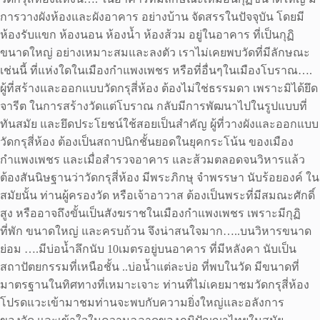
การวางผังห้องและผังอาคาร อย่างบ้าน จัดสรรในปัจจุบัน โดยมี
ห้องรับแขก ห้องนอน ห้องน้ำ ห้องส้วม อยู่ในอาคาร ที่เป็นกุฏิ
ขนาดใหญ่ อย่างเหมาะสมและลงตัว เราไม่เคยพบวัดที่มีลักษณะ
เช่นนี้ ที่แห่งใดในเมืองกำแพงเพชร หรือที่อื่นๆในเมืองโบราณ….
ผู้ที่สร้างและออกแบบวัดกรุสี่ห้อง ต้องไม่ใช่ธรรมดา เพราะมิได้ยึด
จารีต ในการสร้างวัดแต่โบราณ กลับมีการพัฒนาไปในรูปแบบที่
ทันสมัย และยึดประโยชน์ใช้สอยเป็นสำคัญ ผู้ที่วางผังและออกแบบ
วัดกรุสี่ห้อง ต้องเป็นสถาปนิกชั้นยอดในยุคกระโน้น ของเมือง
กำแพงเพชร และเมื่อสำรวจอาคาร และส้วมตลอดจนวิหารแล้ว
ต้องสันนิษฐานว่าวัดกรุสี่ห้อง มีพระภิกษุ จำพรรษา นับร้อยองค์ ใน
สมัยนั้น ท่านผู้ครองวัด หรือเจ้าอาวาส ต้องเป็นพระที่มีสมณะศักดิ์
สูง หรืออาจถึงขั้นเป็นสังฆราชในเมืองกำแพงเพชร เพราะมีกุฏิ
ที่พัก ขนาดใหญ่ และครบถ้วน จึงน่าสนใจมาก…..บนวิหารขนาด
ย่อม ….มีบ่อน้ำลึกนับ 10เมตรอยู่บนอาคาร ที่มีหลังคา นับเป็น
สถาปัตยกรรมที่เหนือชั้น ..บ่อน้ำแต่ละบ่อ ที่พบในวัด มีขนาดที่
มาตรฐานในทิศทางที่เหมาะเจาะ ท่านที่ไม่เคยมาชมวัดกรุสี่ห้อง
โปรดแวะเข้ามาชมท่านจะพบกับความยิ่งใหญ่และอลังการ