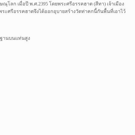
ิษณุโลก เมื่อปี พ.ศ.2395 โดยพระศรีอรรคฮาต (สีทา) เจ้าเมือง
พระศรีอรรคฮาตจึงได้ออกอุบายสร้างวัดท่าคกนี้กันพื้นที่เอาไว้
ษฐานบนแท่นสูง