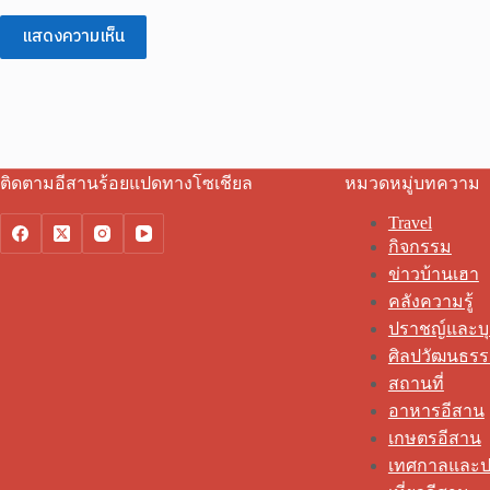
แสดงความเห็น
ติดตามอีสานร้อยแปดทางโซเชียล
หมวดหมู่บทความ
Travel
กิจกรรม
ข่าวบ้านเฮา
คลังความรู้
ปราชญ์และบ
ศิลปวัฒนธร
สถานที่
อาหารอีสาน
เกษตรอีสาน
เทศกาลและป