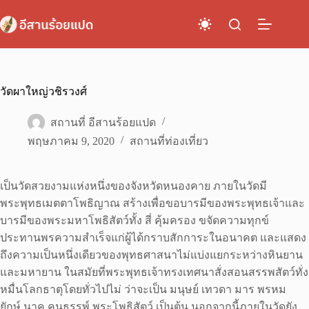
Skip
to
content
วัดผาใหญ่วชิรวงศ์
สถานที่ อีสานร้อยแปด
พฤษภาคม 9, 2020
สถานที่ท่องเที่ยว
เป็นวัดสวยงามแห่งหนึ่งของจังหวัดหนองคาย ภายในวัดมี
พระพุทธเมตตาโพธิญาณ สร้างเพื่อขอบารมีของพระพุทธเจ้าและ
บารมีของพระมหาโพธิสัตว์ทั้ง สี่ คุ้มครอง ขจัดความทุกข์
ประทานพรความสำเร็จแก่ผู้ได้กราบสักการะในอนาคต และแสดง
ถึงความเป็นหนึ่งเดียวของพุทธศาสนาไม่แบ่งแยกระหว่างหินยาน
และมหายาน ในสมัยที่พระพุทธเจ้าทรงเทศนาสั่งสอนสรรพสัตว์ทั่ง
หมื่นโลกธาตุโดยทั่วไปไม่ ว่าจะเป็น มนุษย์ เทวดา มาร พรหม
ยักษ์ นาค คนธรรพ์ พระโพธิสัตว์ เป็นต้น นอกจากนี้ภายในวัดยัง