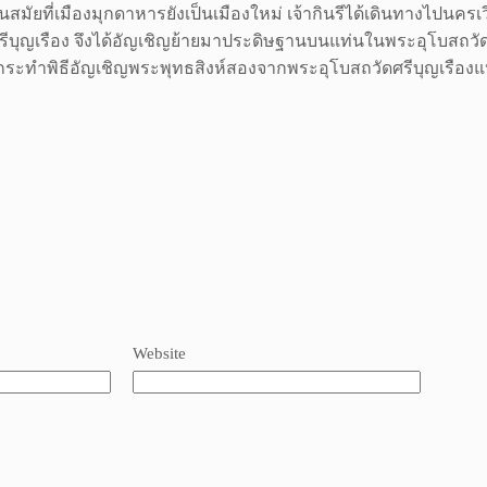
มัยที่เมืองมุกดาหารยังเป็นเมืองใหม่ เจ้ากินรีได้เดินทางไปนครเ
นศรีบุญเรือง จึงได้อัญเชิญย้ายมาประดิษฐานบนแท่นในพระอุโบสถวัดศ
ทำพิธีอัญเชิญพระพุทธสิงห์สองจากพระอุโบสถวัดศรีบุญเรืองแห่
Website