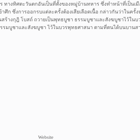
 ทางทิศตะวันตกอันเป็นที่ตั้งของหมู่บ้านทหาร ซึ่งทำหน้าที่เป็นเม
ศึก ซึ่งการออกรบแต่ละครั้งต้องเสียเลือดเนื้อ กล่าวกันว่าในครั้งห
นสร้างกุฎิ โบสถ์ ถวายเป็นพุทธบูชา ธรรมบูชาและสังฆบูชาไว้ในบ
ชา ธรรมบูชาและสังฆบูชา ไว้ในบวรพุทธศาสนา ตามที่ตนได้บนบานสารก
Website