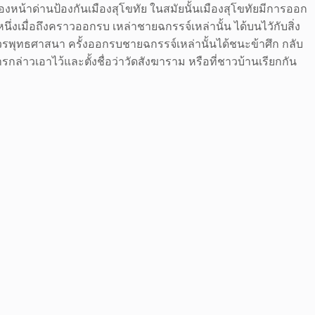
ืองหน้าด่านป้องกันเมืองสุโขทัย ในสมัยนั้นเมืองสุโขทัยมีการออก
นึ่งเมื่อถึงคราวออกรบ เหล่าชายฉกรรจ์เหล่านั้น ได้บนไวักับสิ่ง
วรพุทธศาสนา ครั้งออกรบชายฉกรรจ์เหล่านั้นได้ชนะข้าศึก กลับ
ล่าวเอาไว้และตั้งชื่อว่าวัดสังฆาราม หรือที่ชาวบ้านเรียกกัน