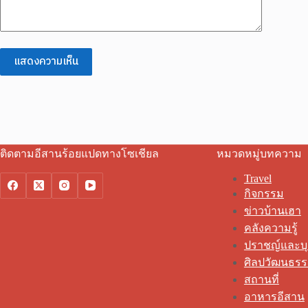
แสดงความเห็น
ติดตามอีสานร้อยแปดทางโซเชียล
หมวดหมู่บทความ
Travel
กิจกรรม
ข่าวบ้านเฮา
คลังความรู้
ปราชญ์และบ
ศิลปวัฒนธร
สถานที่
อาหารอีสาน