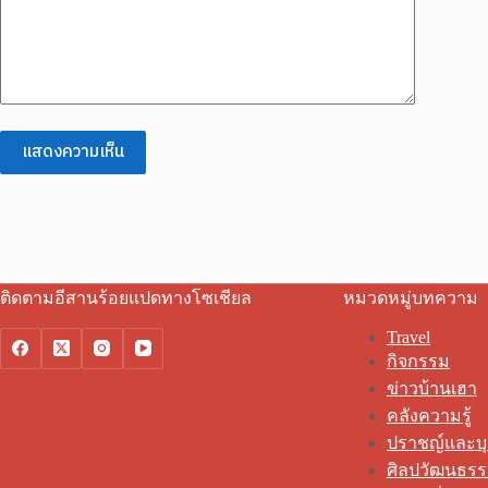
แสดงความเห็น
ติดตามอีสานร้อยแปดทางโซเชียล
หมวดหมู่บทความ
Travel
กิจกรรม
ข่าวบ้านเฮา
คลังความรู้
ปราชญ์และบ
ศิลปวัฒนธร