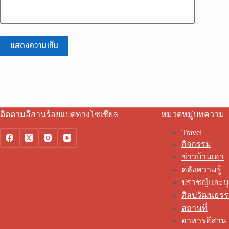
แสดงความเห็น
ติดตามอีสานร้อยแปดทางโซเชียล
หมวดหมู่บทความ
Travel
กิจกรรม
ข่าวบ้านเฮา
คลังความรู้
ปราชญ์และบ
ศิลปวัฒนธร
สถานที่
อาหารอีสาน