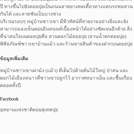
ปี ทางขึ้นไปยังดอยปุยเป็นถนนลาดยางคดเคี้ยวทางแคบรถพอสวน
กันได้ และลาดชันเป็นบางช่วง
บริเวณรอบๆ หมู่บ้านชาวเขา มีทิวทัศน์ที่สวยงามอย่างยิ่งและยัง
สามารถมองเห็นดอยอินทนนท์เบื้องหน้าได้อย่างชัดเจนอีกด้วย สิ่ง
ที่น่าสนใจบนดอยปุยคือ สวนดอกไม้ดอยปุย (สวนน้ำตกดอยปุย)
พิพิธภัณฑ์ชาวเขาบ้านแม้ว และร้านขายสินค้าของฝากบนดอยปุย
ข้อมูลเพิ่มเติม
หมู่บ้านชาวเขาเผ่าม้ง (แม้ว) ที่เต็มไปด้วยต้นไม้ใหญ่ ป่าสน และ
ดอกไม้เมืองหนาวที่ชาวเขาปลูกไว้ อากาศหนาวเย็น และชื้นเกือบ
ตลอดทั้งปี
Facebook
อุทยานแห่งชาติดอยสุเทพปุย