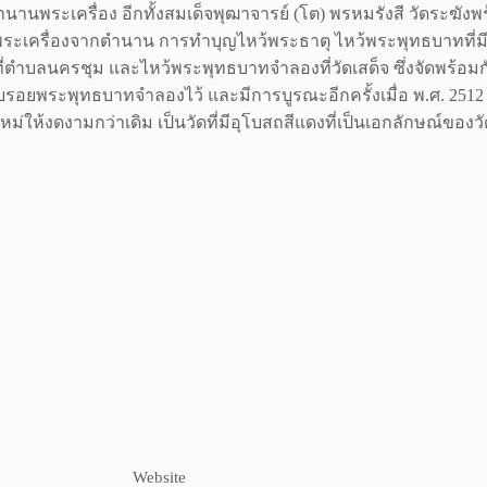
นพระเครื่อง อีกทั้งสมเด็จพุฒาจารย์ (โต) พรหมรังสี วัดระฆังพร
ื่องราวพระเครื่องจากตำนาน การทำบุญไหว้พระธาตุ ไหว้พระพุทธบาทที
ที่ตำบลนครชุม และไหว้พระพุทธบาทจำลองที่วัดเสด็จ ซึ่งจัดพร้อมก
อบรอยพระพุทธบาทจำลองไว้ และมีการบูรณะอีกครั้งเมื่อ พ.ศ. 2512 
่ให้งดงามกว่าเดิม เป็นวัดที่มีอุโบสถสีแดงที่เป็นเอกลักษณ์ของวั
Website