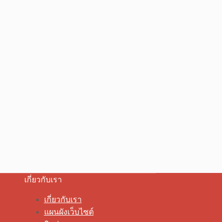
เกี่ยวกับเรา
เกี่ยวกับเรา
แผนผังเว็บไซต์