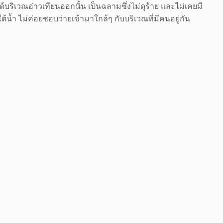
้บริเวณอ่าวเทียนออกนั้น เป็นฉลามซึ่งไม่ดุร้าย และไม่เคยมี
้ำ ไม่ค่อยชอบว่ายเข้ามาใกล้ๆ กับบริเวณที่มีคนอยู่กัน