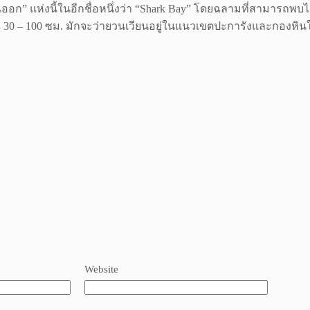
ออก” แห่งนี้ในอีกชื่อหนึ่งว่า “Shark Bay” โดยฉลามที่สามารถพบได
30 – 100 ซม. มักจะว่ายวนเวียนอยู่ในแนวเขตปะการังและกองหินใต้น
Website