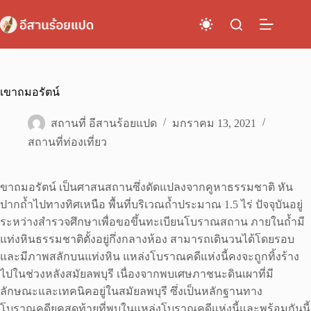
Skip
to
content
เขาถมอรัตน์
สถานที่ อีสานร้อยแปด
มกราคม 13, 2021
สถานที่ท่องเที่ยว
ขาถมอรัตน์ เป็นศาสนสถานซึ่งดัดแปลงจากคูหาธรรมชาติ หัน
ปากถ้ำไปทางทิศเหนือ พื้นที่บริเวณถ้ำประมาณ 1.5 ไร่ ปัจจุบันอยู่
ระหว่างสำรวจศึกษาเพื่อขอขึ้นทะเบียนโบราณสถาน ภายในถ้ำมี
แท่งหินธรรมชาติตั้งอยู่กึ่งกลางห้อง สามารถเดินวนได้โดยรอบ
และมีภาพสลักบนแท่งหิน แหล่งโบราณคดีแห่งนี้คงจะถูกทิ้งร้าง
ไปในช่วงหลังสมัยลพบุรี เนื่องจากพบเศษภาชนะดินเผาที่มี
ลักษณะและเทคนิคอยู่ในสมัยลพบุรี ซึ่งเป็นหลักฐานทาง
โบราณคดียุคสุดท้ายที่พบในแหล่งโบราณคดีแห่งนี้และพร้อมกันนี้