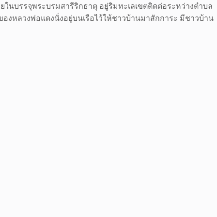
 ภายในบรรจุพระบรมสารีริกธาตุ อยู่ริมทะเลเขตติดต่อระหว่างตำบล
ึ้งของหลวงพ่อแดงนั่งอยู่บนเรือไว้ให้ชาวบ้านมาสักการะ มีชาวบ้าน