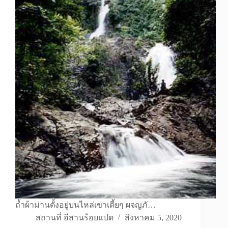
ถ้ำผ้าม่านตั้งอยู่บนไหล่เขาเตี้ยๆ ผจญภั…
สถานที่ อีสานร้อยแปด
สิงหาคม 5, 2020