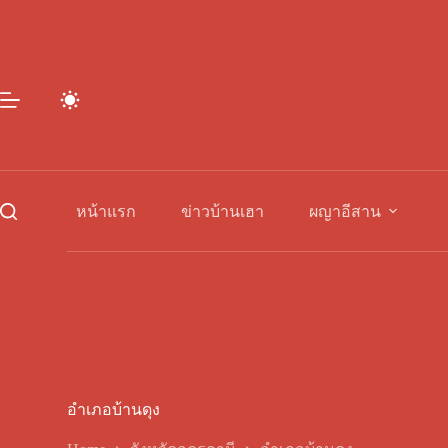
Skip
to
content
หน้าแรก
ข่าวบ้านเฮา
ผญาอีสาน
อำเภอบ้านดุง