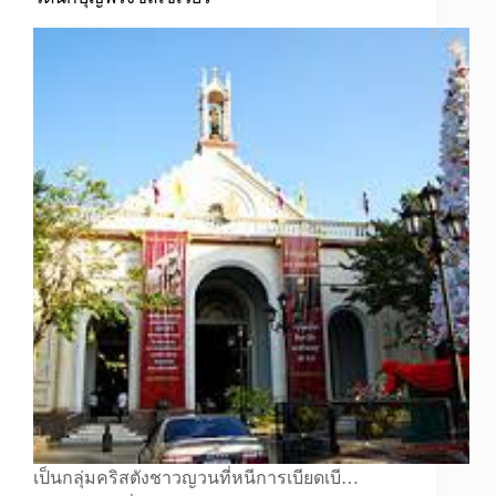
เป็นกลุ่มคริสตังชาวญวนที่หนีการเบียดเบี…