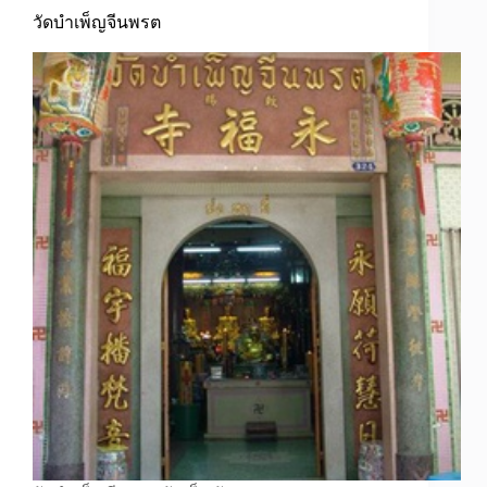
วัดบำเพ็ญจีนพรต