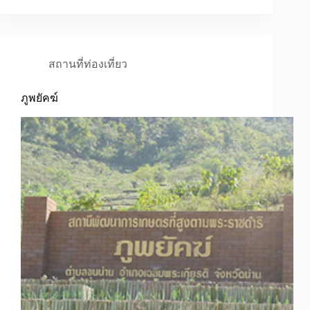
สถานที่ท่องเที่ยว
ภูพยัคฆ์