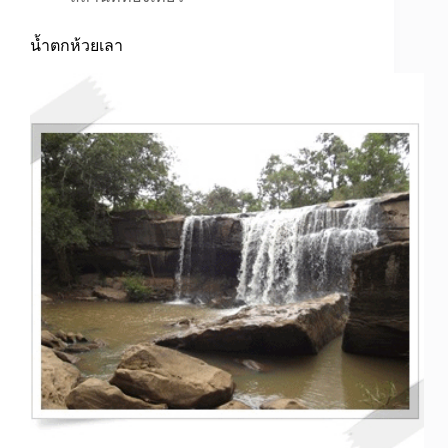
น้ำตกห้วยเลา