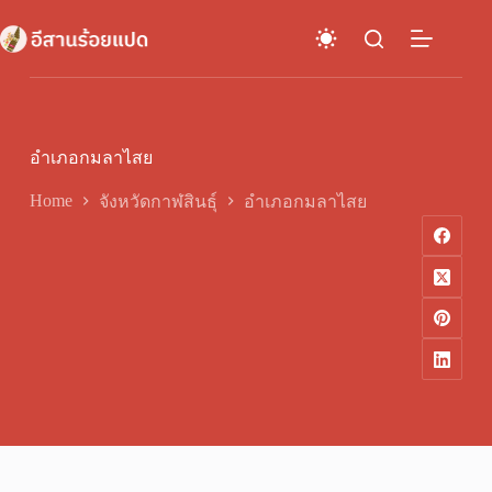
Skip
to
content
อำเภอกมลาไสย
Home
จังหวัดกาฬสินธุ์
อำเภอกมลาไสย