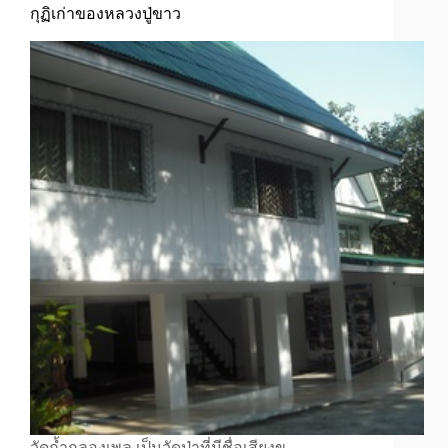
กุฏิเก่าของหลวงปู่ขาว
วัดถ้ำกลองเพล เป็นวัดป่าที่มีชื่อเสียงข…