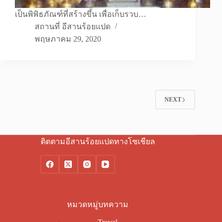
เป็นพิพิธภัณฑ์ที่สร้างขึ้น เพื่อเก็บรวบ…
สถานที่ อีสานร้อยแปด
พฤษภาคม 29, 2020
NEXT
ติดตามอีสานร้อยแปดทางโซเชียล
หมวดหมู่บทความ