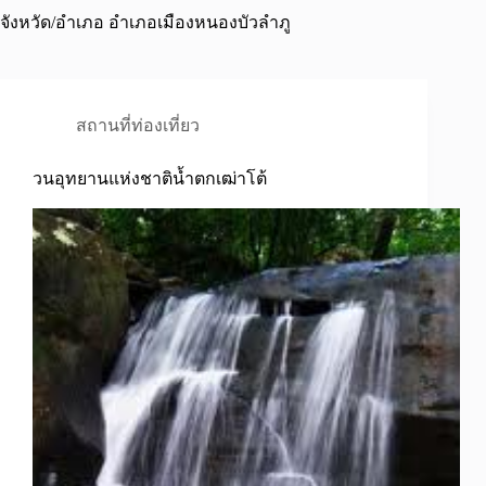
จังหวัด/อำเภอ
อำเภอเมืองหนองบัวลำภู
สถานที่ท่องเที่ยว
วนอุทยานแห่งชาติน้ำตกเฒ่าโต้