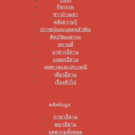
Travel
กิจกรรม
ข่าวบ้านเฮา
คลังความรู้
ปราชญ์และบุคคลสำคัญ
ศิลปวัฒนธรรม
สถานที่
อาหารอีสาน
เกษตรอีสาน
เทศกาลและประเพณี
เที่ยวอีสาน
เรื่องทั่วไป
คลังข้อมูล
ภาษาอีสาน
ผญาอีสาน
บทความทั้งหมด