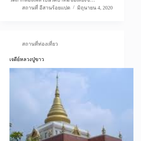
สถานที่ อีสานร้อยแปด
มิถุนายน 4, 2020
สถานที่ท่องเที่ยว
เจดีย์หลวงปู่ขาว