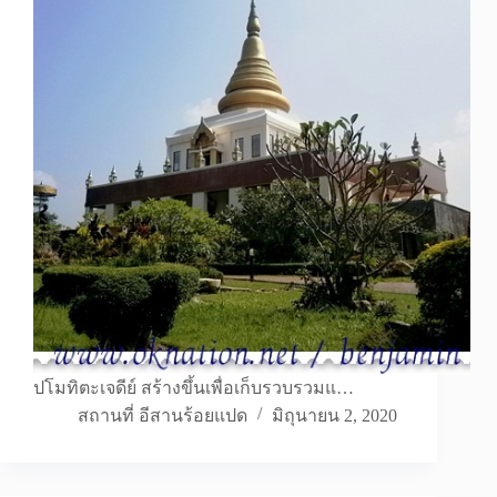
ปโมทิตะเจดีย์ สร้างขึ้นเพื่อเก็บรวบรวมแ…
สถานที่ อีสานร้อยแปด
มิถุนายน 2, 2020