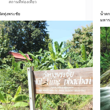
สถานที่ท่องเที่ยว
วัดทุ่งพระชัย
น้ำตก
มหาร