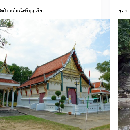
วัดโบสถ์มณีศรีบุญเรือง
อุทย