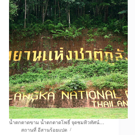
น้ำตกตาดขาม น้ำตกตาดโพธิ์ จุดชมทิวทัศน์…
สถานที่ อีสานร้อยแปด