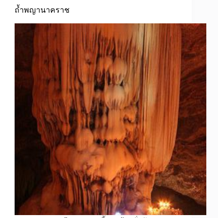
ถ้ำพญานาคราช